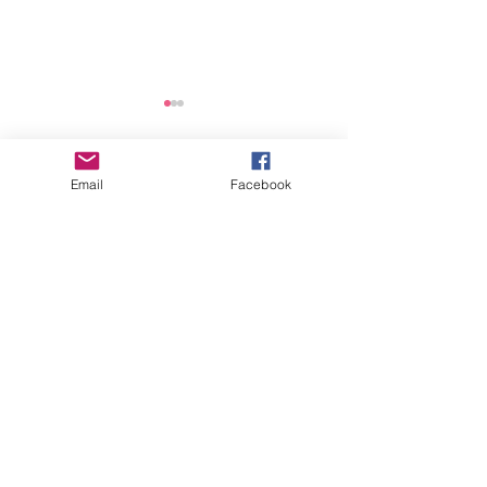
2025년 연간 기부금 모금
및 활용 실적 공개
Email
Facebook
댓글
안전점검 회의
댓글을 입력하세요.
"세상을 향한 아름다운 비상(娜飛)을 꿈꾸다"
사
단법인 여성가족지
원네트워크
오시는 길