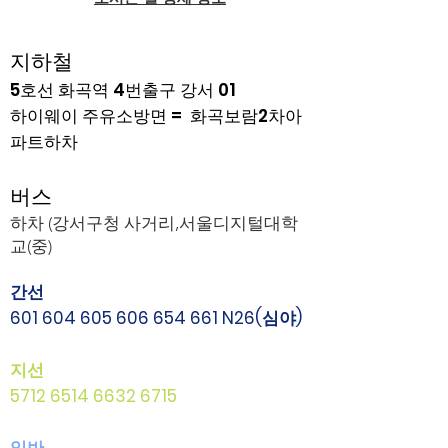
지하철
5호선 화곡역 4번출구 강서 01
하이웨이 주유소방면 = 화곡보람2차아
파트하차
버스
하차 (강서구청 사거리,서울디지털대학
교(중)
간선
601 604 605 606 654
661 N26(심야)
지선
5712 6514 6632 6715