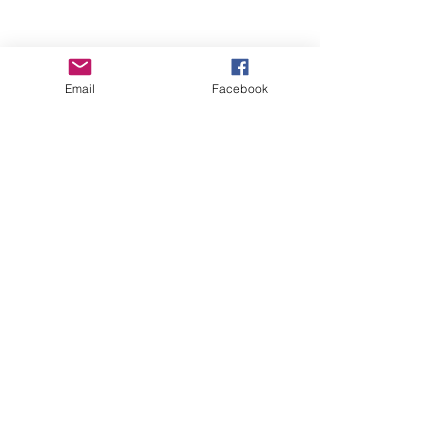
Email
Facebook
보내기
여러분의 후원을 받습니다.^^
후원안내
"세상을 향한 아름다운 비상(娜飛)을 꿈꾸다"
사
단법인 여성가족지
원네트워크