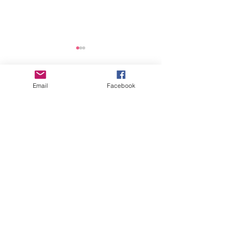
2025년 연간 기부금 모금
및 활용 실적 공개
Email
Facebook
댓글
안전점검 회의
댓글을 입력하세요.
"세상을 향한 아름다운 비상(娜飛)을 꿈꾸다"
사
단법인 여성가족지
원네트워크
오시는 길