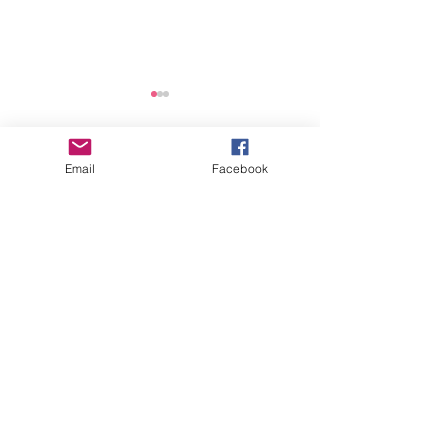
2025년 연간 기부금 모금
및 활용 실적 공개
Email
Facebook
댓글
안전점검 회의
댓글을 입력하세요.
"세상을 향한 아름다운 비상(娜飛)을 꿈꾸다"
사
단법인 여성가족지
원네트워크
오시는 길