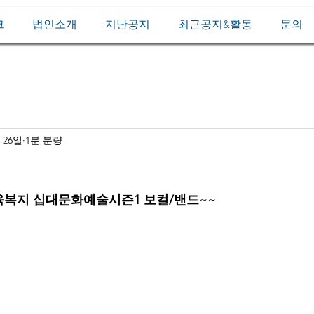
크
법인소개
지난공지
최근공지&활동
문의
 26일
1분 분량
교육복지 십대문화예술시즌1 보컬/밴드~~