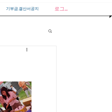
로그인
기부금,결산서공지