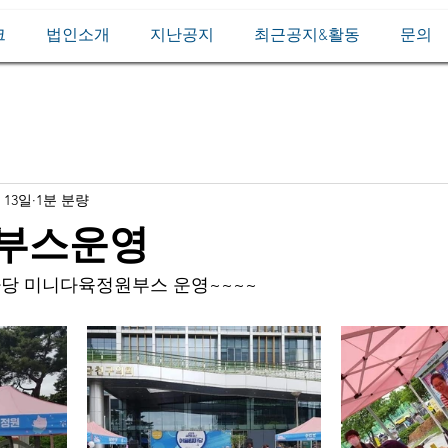
크
법인소개
지난공지
최근공지&활동
문의
 13일
1분 분량
 부스운영
당 미니다육정원부스 운영~~~~