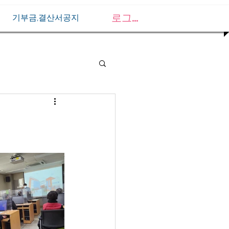
로그인
기부금,결산서공지