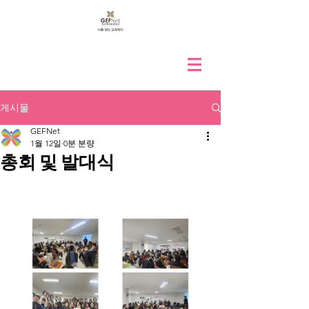
게시물
GEFNet
1월 12일
0분 분량
총회 및 발대식