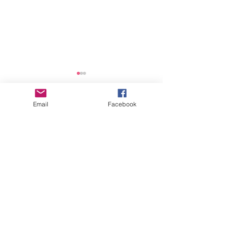
2025년 연간 기부금 모금
및 활용 실적 공개
Email
Facebook
댓글
안전점검 회의
댓글을 입력하세요.
"세상을 향한 아름다운 비상(娜飛)을 꿈꾸다"
사
단법인 여성가족지
원네트워크