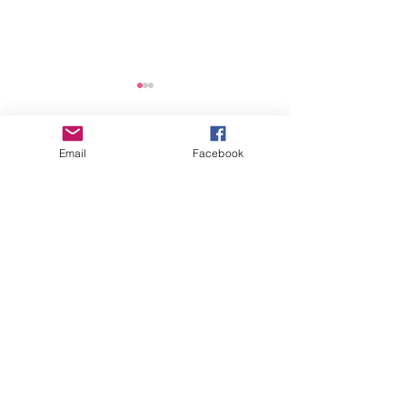
2025년 연간 기부금 모금
및 활용 실적 공개
Email
Facebook
댓글
안전점검 회의
댓글을 입력하세요.
"세상을 향한 아름다운 비상(娜飛)을 꿈꾸다"
사
단법인 여성가족지
원네트워크
오시는 길