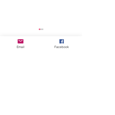
2025년 연간 기부금 모금
및 활용 실적 공개
Email
Facebook
댓글
안전점검 회의
댓글을 입력하세요.
"세상을 향한 아름다운 비상(娜飛)을 꿈꾸다"
사
단법인 여성가족지
원네트워크